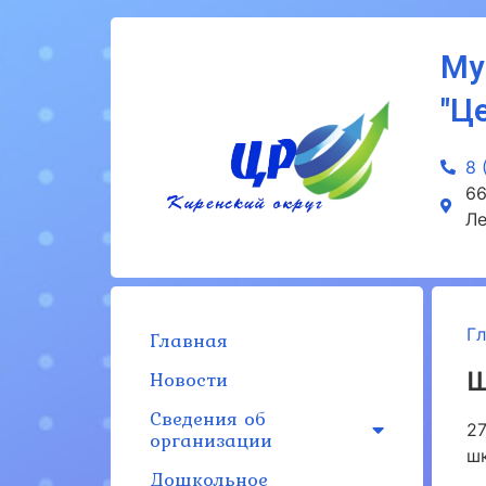
Му
"Ц
8 
66
Ле
Г
Главная
Новости
Ш
Сведения об
2
организации
шк
Дошкольное