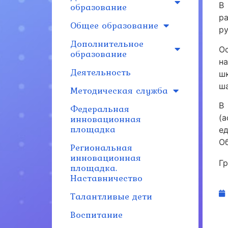
образование
В
р
Общее образование
ру
Дополнительное
О
образование
н
Деятельность
ш
ш
Методическая служба
В
Федеральная
инновационная
(а
площадка
е
О
Региональная
инновационная
Г
площадка.
Наставничество
Талантливые дети
Воспитание