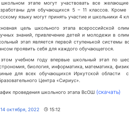
 школьном этапе могут участвовать все желающие
азработаны для обучающихся 5 – 11 классов. Кроме 
сскому языку могут принять участие и школьники 4 кл
сновная цель школьного этапа всероссийской оли
аучных знаний, привлечение детей и молодежи в оли
кольный этап является первой ступенькой системы в
ансом проявить себя для каждого обучающегося.
 этом учебном году впервые школьный этап по ше
строномия, биология, информатика, математика, физик
диные для всех обучающихся Иркутской области с
бразовательного Центра «Сириус».
(скачать)
рафик проведения школьного этапа ВсОШ
14 октября, 2022
15:12