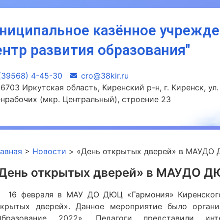
ниципальное казённое учрежд
ентр развития образования"
(39568) 4-45-30
сro@38kir.ru
6703 Иркутская область, Киренский р-н, г. Киренск, ул.
нрабочих (мкр. Центральный), строение 23
лавная
>
Новости
>
«День открытых дверей» в МАУДО
День открытых дверей» в МАУДО Д
6 февраля в МАУ ДО ДЮЦ «Гармония» Киренского
ткрытых дверей». Данное мероприятие было орган
Образование 2022». Педагоги представили и