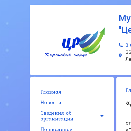
Му
"Ц
8 
66
Ле
Г
Главная
Новости
«
Сведения об
1
организации
о
Дошкольное
«