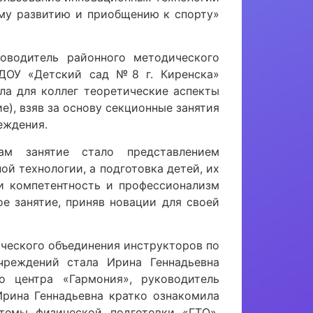
ому развитию и приобщению к спорту»
оводитель районного методического
КДОУ «Детский сад №8 г. Киренска»
ыла для коллег теоретические аспекты
), взяв за основу секционные занятия
еждения.
вам занятие стало представлением
й технологии, а подготовка детей, их
и компетентность и профессионализм
ое занятие, приняв новации для своей
ического объединения инструкторов по
чреждений стала Ирина Геннадьевна
о центра «Гармония», руководитель
рина Геннадьевна кратко ознакомила
темы физической подготовки «ГТО»,