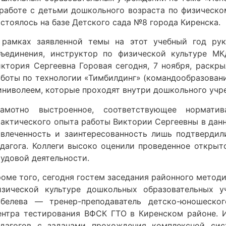
 работе с детьми дошкольного возраста по физическ
стоялось на базе Детского сада №8 города Киренска.
 рамках заявленной темы на этот учебный год рук
бъединения, инструктор по физической культуре М
иктория Сергеевна Горовая сегодня, 7 ноября, раскр
боты по технологии «Тимбилдинг» (командообразование
иниволеем, которые проходят внутри дошкольного учр
рамотно выстроенное, соответствующее нормати
актического опыта работы Виктории Сергеевны в данно
овлеченность и заинтересованность лишь подтвердил
едагога. Коллеги высоко оценили проведенное открыт
рудовой деятельности.
роме того, сегодня гостем заседания районного метод
изической культуре дошкольных образовательных у
обелева — тренер-преподаватель детско-юношеског
ентра тестирования ВФСК ГТО в Киренском районе. И
едагогов с задачами прохождения комплексной сис