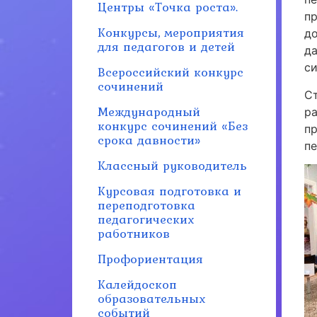
Центры «Точка роста».
п
Конкурсы, мероприятия
д
для педагогов и детей
д
с
Всероссийский конкурс
сочинений
С
Международный
р
конкурс сочинений «Без
п
срока давности»
п
Классный руководитель
Курсовая подготовка и
переподготовка
педагогических
работников
Профориентация
Калейдоскоп
образовательных
событий