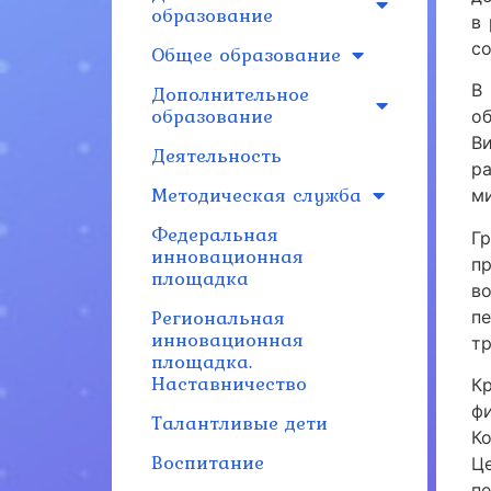
образование
в
со
Общее образование
Дополнительное
В
образование
о
В
Деятельность
ра
Методическая служба
м
Федеральная
Г
инновационная
пр
площадка
в
Региональная
п
инновационная
т
площадка.
Наставничество
К
ф
Талантливые дети
К
Воспитание
Ц
п