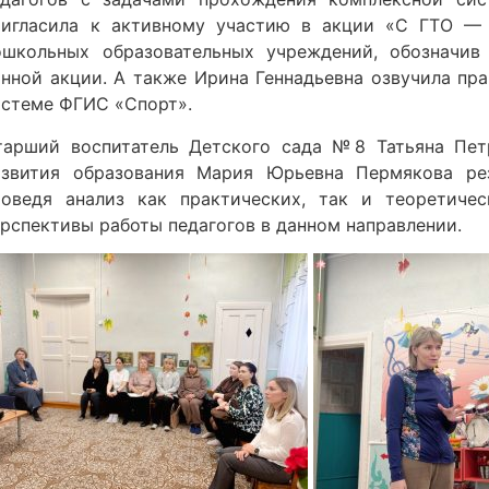
ригласила к активному участию в акции «С ГТО — 
ошкольных образовательных учреждений, обозначив
анной акции. А также Ирина Геннадьевна озвучила пр
истеме ФГИС «Спорт».
тарший воспитатель Детского сада №8 Татьяна Пет
азвития образования Мария Юрьевна Пермякова ре
роведя анализ как практических, так и теоретиче
ерспективы работы педагогов в данном направлении.