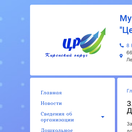
Му
"Ц
8 
66
Ле
Г
Главная
Новости
З
Сведения об
организации
З
Дошкольное
д