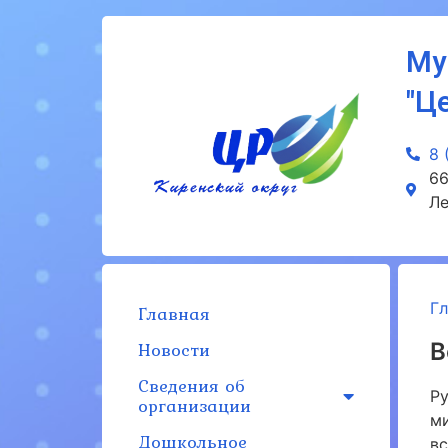
Му
"Ц
8 
66
Ле
Г
Главная
Новости
В
Сведения об
Р
организации
м
Дошкольное
в