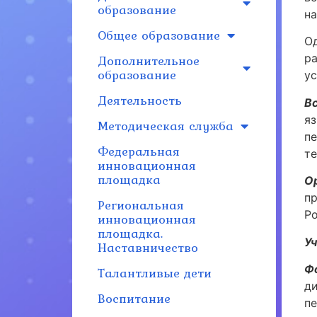
образование
н
Общее образование
О
Дополнительное
р
образование
у
Деятельность
В
я
Методическая служба
п
Федеральная
т
инновационная
площадка
О
п
Региональная
Р
инновационная
площадка.
У
Наставничество
Ф
Талантливые дети
д
Воспитание
п