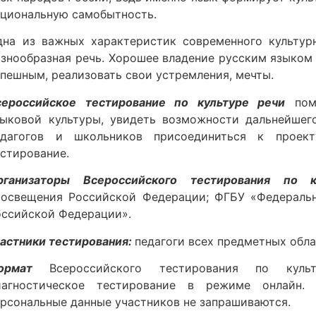
ациональную самобытность.
дна из важных характеристик современного культурн
азнообразная речь. Хорошее владение русским языком
спешным, реализовать свои устремления, мечты.
сероссийское тестирование по культуре речи
помо
зыковой культуры, увидеть возможности дальнейшег
едагогов и школьников присоединиться к проек
естирование.
рганизаторы Всероссийского тестирования по к
росвещения Российской Федерации; ФГБУ «Федераль
оссийской Федерации».
частники тестирования:
педагоги всех предметных обла
ормат
Всероссийского тестирования по кул
иагностическое тестирование в режиме онлайн. 
ерсональные данные участников не запрашиваются.