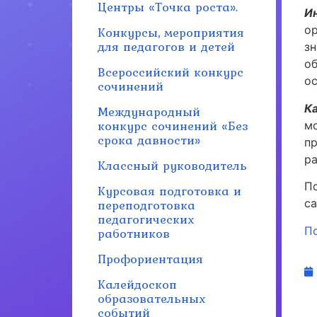
Центры «Точка роста».
И
Конкурсы, мероприятия
о
для педагогов и детей
з
о
Всероссийский конкурс
ос
сочинений
К
Международный
конкурс сочинений «Без
м
срока давности»
п
ра
Классный руководитель
П
Курсовая подготовка и
переподготовка
с
педагогических
П
работников
Профориентация
Калейдоскоп
образовательных
событий