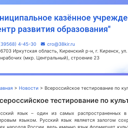
ниципальное казённое учрежд
ентр развития образования"
(39568) 4-45-30
сro@38kir.ru
6703 Иркутская область, Киренский р-н, г. Киренск, ул.
нрабочих (мкр. Центральный), строение 23
лавная
>
Новости
>
Всероссийское тестирование по кул
сероссийское тестирование по культ
усский язык – один из самых распространенных в
ировым языком. Русский язык является залогом сохр
сех народов России, ведь именно язык формирует куль