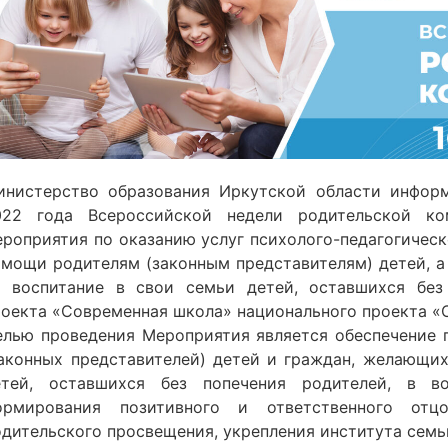
инистерство образования Иркутской области инфор
022 года Всероссийской недели родительской ко
ероприятия по оказанию услуг психолого-педагогичес
омощи родителям (законным представителям) детей, 
а воспитание в свои семьи детей, оставшихся без
роекта «Современная школа» национального проекта «О
елью проведения Мероприятия является обеспечение 
законных представителей) детей и граждан, желающих
етей, оставшихся без попечения родителей, в во
ормирования позитивного и ответственного отц
одительского просвещения, укрепления института семь