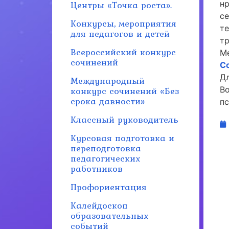
Центры «Точка роста».
н
с
Конкурсы, мероприятия
т
для педагогов и детей
т
Всероссийский конкурс
М
сочинений
С
Дл
Международный
конкурс сочинений «Без
В
срока давности»
п
Классный руководитель
Курсовая подготовка и
переподготовка
педагогических
работников
Профориентация
Калейдоскоп
образовательных
событий