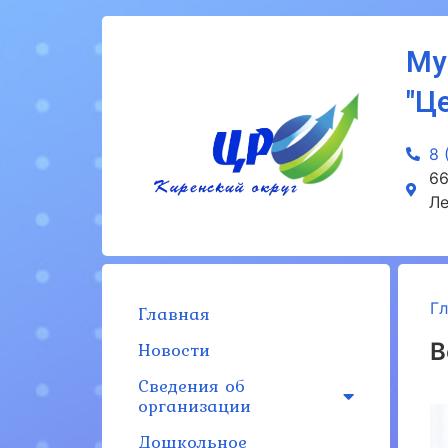
Му
"Ц
8 
66
Ле
Г
Главная
Новости
В
Сведения об
организации
Дошкольное