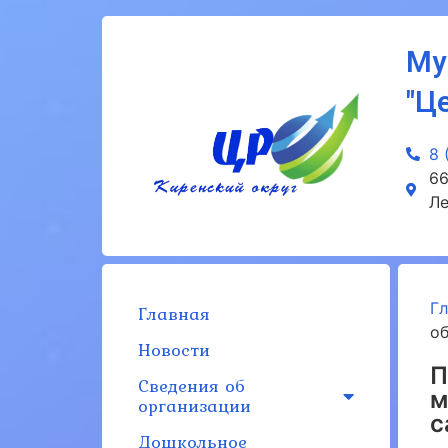
Му
"Ц
8 
66
Ле
Г
Главная
о
Новости
П
Сведения об
м
организации
с
Дошкольное