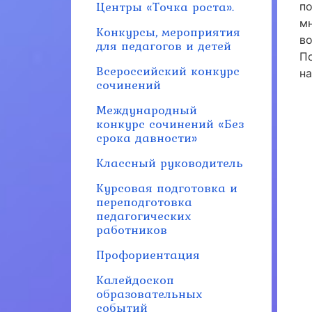
Центры «Точка роста».
по
м
Конкурсы, мероприятия
во
для педагогов и детей
П
Всероссийский конкурс
н
сочинений
Международный
конкурс сочинений «Без
срока давности»
Классный руководитель
Курсовая подготовка и
переподготовка
педагогических
работников
Профориентация
Калейдоскоп
образовательных
событий