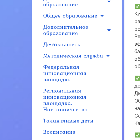
образование
К
Общее образование
р
Дополнительное
р
образование
Р
Деятельность
э
б
Методическая служба
о
Федеральная
о
инновационная
площадка
д
Региональная
Д
инновационная
О
площадка.
Наставничество
н
С
Талантливые дети
К
Воспитание