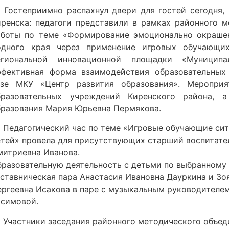
Гостеприимно распахнул двери для гостей сегодня,
иренска: педагоги представили в рамках районного 
аботы по теме «Формирование эмоционально окраше
одного края через применение игровых обучающих
егиональной инновационной площадки «Муниципа
ффективная форма взаимодействия образовательных
азе МКУ «Центр развития образования». Мероприя
бразовательных учреждений Киренского района, 
бразования Мария Юрьевна Пермякова.
Педагогический час по теме «Игровые обучающие сит
етей» провела для присутствующих старший воспитате
митриевна Иванова.
бразовательную деятельность с детьми по выбранному 
аставническая пара Анастасия Ивановна Дауркина и Зо
ергеевна Исакова в паре с музыкальным руководител
асимовой.
Участники заседания районного методического объед