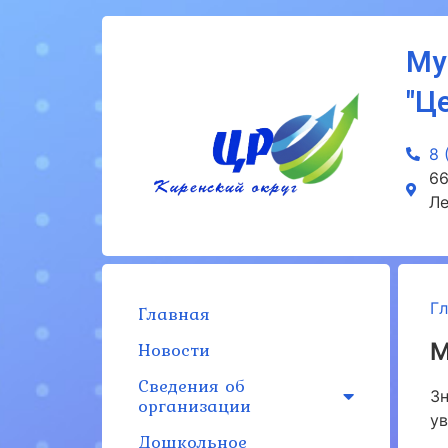
Му
"Ц
8 
66
Ле
Г
Главная
Новости
М
Сведения об
Зн
организации
ув
Дошкольное