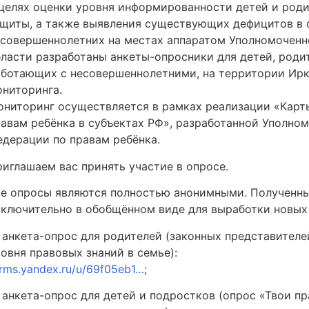
целях оценки уровня информированности детей и родит
ащиты, а также выявления существующих дефицитов в 
есовершеннолетних на местах аппаратом Уполномоченн
ласти разработаны анкеты-опросники для детей, родит
аботающих с несовершеннолетними, на территории Ирк
ониторинга.
ониторинг осуществляется в рамках реализации «Карт
равам ребёнка в субъектах РФ», разработанной Уполно
едерации по правам ребёнка.
иглашаем вас принять участие в опросе.
се опросы являются полностью анонимными. Полученны
сключительно в обобщённом виде для выработки новых
 анкета-опрос для родителей (законных представителе
овня правовых знаний в семье):
rms.yandex.ru/u/69f05eb1…
;
анкета-опрос для детей и подростков (опрос «Твои пр