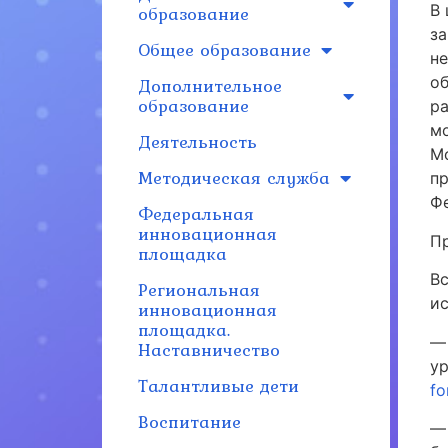
образование
В 
з
Общее образование
н
Дополнительное
об
образование
р
м
Деятельность
М
Методическая служба
п
Ф
Федеральная
инновационная
Пр
площадка
В
Региональная
и
инновационная
площадка.
—
Наставничество
ур
Талантливые дети
fo
Воспитание
— 