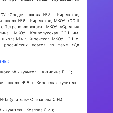
ОУ «Средняя школа №3 г. Киренска»,
яя школа №6 г.Киренска», МКОУ «СОШ
.Петраповловское», МКОУ «Средняя
улина, МКОУ Криволукская СОШ им.
я школа №4 г. Киренска», МКОУ НОШ с.
и российских поэтов по теме «Да
аны:
кола №1» (учитель- Антипина Е.Н.);
яя школа №5 г. Киренска» (учитель-
№1» (учитель- Степанова С.Н.);
» (учитель- Козлова Л.И.);