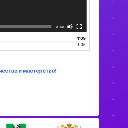
00:00
1:08
1:05
чество и мастерство!