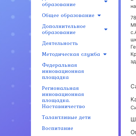
образование
на
Общее образование
7
Дополнительное
М
образование
с
ш
Деятельность
Г
Методическая служба
К
зд
Федеральная
инновационная
площадка
С
Региональная
инновационная
К
площадка.
Наставничество
Си
Талантливые дети
Ш
Воспитание
О