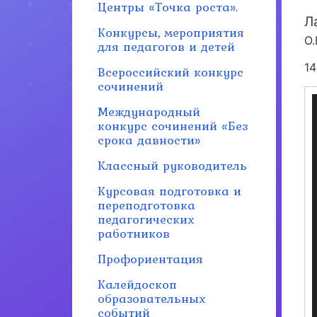
Центры «Точка роста».
Л
Конкурсы, мероприятия
О.
для педагогов и детей
1
Всероссийский конкурс
сочинений
Международный
конкурс сочинений «Без
срока давности»
Классный руководитель
Курсовая подготовка и
переподготовка
педагогических
работников
Профориентация
Калейдоскоп
образовательных
событий