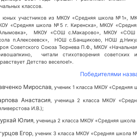
чальных классов.
8 юных участников из МКОУ «Средняя школа №1», МК
КОУ «Средняя школа №5 г. Киренска», МКОУ «Средн
.Алымовка», МКОУ «СОШ с.Макарово», МКОУ «СОШ с
кола п.Алексеевск», НОШ с.Банщиково, НОШ д.Ник
ероя Советского Союза Тюрнева П.Ф., МКОУ «Начальна
ривошапкино, читали стихотворения советских 
равствует Детство веселое!».
Победителями назв
авченко Мирослав
, ученик 1 класса МКОУ «Средняя ш
арпова Анастасия
, ученица 2 класса МКОУ «Средн
ливерстова И.В.);
урхай Юлия
, ученица 2 класса МКОУ «Средняя школа 
гурцов Егор
, ученик 3 класса МКОУ «Средняя школа №1