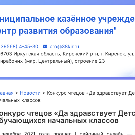
ниципальное казённое учрежд
ентр развития образования"
(39568) 4-45-30
сro@38kir.ru
6703 Иркутская область, Киренский р-н, г. Киренск, ул.
нрабочих (мкр. Центральный), строение 23
лавная
>
Новости
>
Конкурс чтецов «Да здравствует Д
ачальных классов
онкурс чтецов «Да здравствует Детс
бучающихся начальных классов
 декабре 2021 года прошел I районный онлайн — 