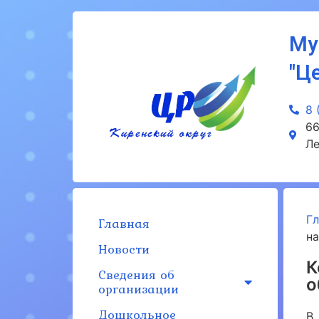
Му
"Ц
8 
66
Ле
Г
Главная
н
Новости
К
Сведения об
о
организации
Дошкольное
В