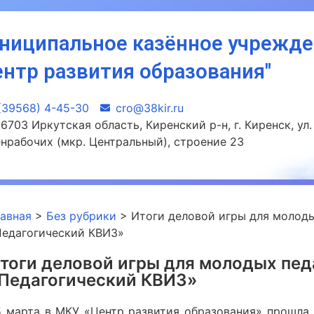
ниципальное казённое учрежд
ентр развития образования"
(39568) 4-45-30
сro@38kir.ru
6703 Иркутская область, Киренский р-н, г. Киренск, ул.
нрабочих (мкр. Центральный), строение 23
лавная
>
Без рубрики
>
Итоги деловой игры для молоды
Педагогический КВИЗ»
тоги деловой игры для молодых пед
Педагогический КВИЗ»
5 марта в МКУ «Центр развития образования» прошла 