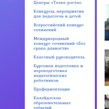
Центры «Точка роста».
Конкурсы, мероприятия
для педагогов и детей
Всероссийский конкурс
сочинений
Международный
конкурс сочинений «Без
срока давности»
Классный руководитель
Курсовая подготовка и
переподготовка
педагогических
работников
Профориентация
Калейдоскоп
образовательных
событий