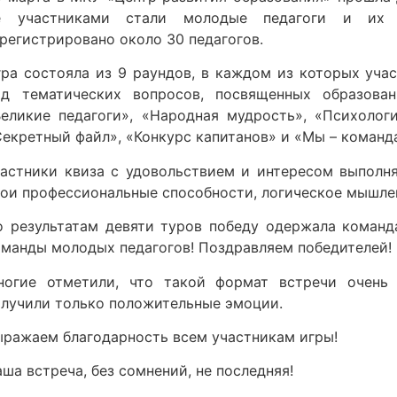
ё участниками стали молодые педагоги и их 
регистрировано около 30 педагогов.
гра состояла из 9 раундов, в каждом из которых уча
яд тематических вопросов, посвященных образован
Великие педагоги», «Народная мудрость», «Психологи
екретный файл», «Конкурс капитанов» и «Мы – команд
частники квиза с удовольствием и интересом выполн
вои профессиональные способности, логическое мышлен
о результатам девяти туров победу одержала команд
оманды молодых педагогов! Поздравляем победителей!
ногие отметили, что такой формат встречи очень 
олучили только положительные эмоции.
ыражаем благодарность всем участникам игры!
ша встреча, без сомнений, не последняя!