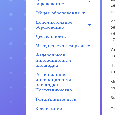
образование
Е
за
Общее образование
Дополнительное
И
образование
р
«
Деятельность
«С
Методическая служба
У
Федеральная
с
инновационная
площадка
П
к
Региональная
инновационная
М
площадка.
п
Наставничество
В
Талантливые дети
Воспитание
На