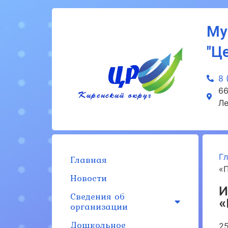
Му
"Ц
8 
66
Ле
Г
Главная
«
Новости
И
Сведения об
«
организации
Дошкольное
2