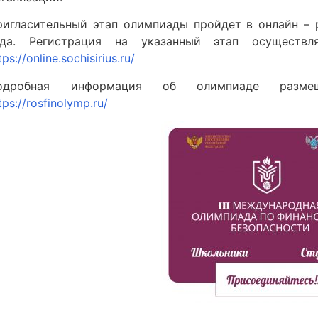
ригласительный этап олимпиады пройдет в онлайн – 
ода. Регистрация на указанный этап осущест
tps://online.sochisirius.ru/
одробная информация об олимпиаде разме
tps://rosfinolymp.ru/