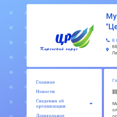
Му
"Ц
8 
66
Ле
Г
Главная
Новости
I
Сведения об
М
организации
о
Дошкольное
о