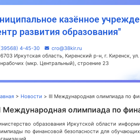
ниципальное казённое учрежд
ентр развития образования"
(39568) 4-45-30
сro@38kir.ru
6703 Иркутская область, Киренский р-н, г. Киренск, ул.
нрабочих (мкр. Центральный), строение 23
лавная
>
Новости
>
III Международная олимпиада по ф
II Международная олимпиада по фин
инистерство образования Иркутской области информи
лимпиады по финансовой безопасности для обучающих
рганизаций.