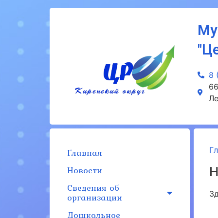
Му
"Ц
8 
66
Ле
Г
Главная
Новости
Н
Сведения об
Зд
организации
Дошкольное