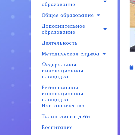
образование
Общее образование
Дополнительное
образование
Деятельность
Методическая служба
Федеральная
инновационная
площадка
Региональная
инновационная
площадка.
Наставничество
Талантливые дети
Воспитание