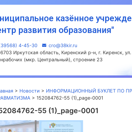
ниципальное казённое учрежд
ентр развития образования"
(39568) 4-45-30
сro@38kir.ru
6703 Иркутская область, Киренский р-н, г. Киренск, ул.
нрабочих (мкр. Центральный), строение 23
лавная
>
Новости
>
ИНФОРМАЦИОННЫЙ БУКЛЕТ ПО ПР
РАВМАТИЗМА
>
152084762-55 (1)_page-0001
52084762-55 (1)_page-0001