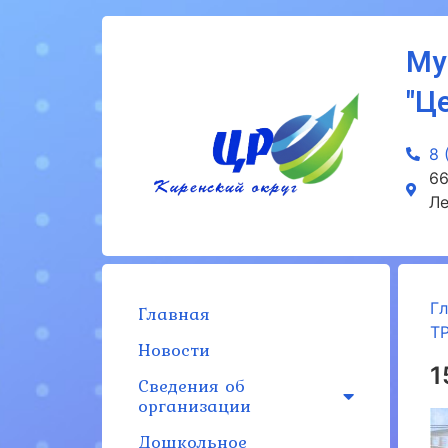
Му
"Ц
8 
66
Ле
Г
Главная
Т
Новости
1
Сведения об
организации
Дошкольное